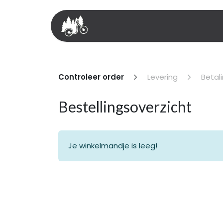
Overslaan naar inhoud
Startpagina
Prijzen
Controleer order
Levering
Betal
Bestellingsoverzicht
Je winkelmandje is leeg!