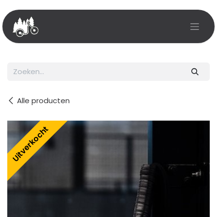
Overslaan naar inhoud
Alle producten
Uitverkocht